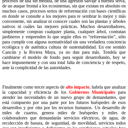
procesos de tala sin medida, de una agresión salvaje a nuestra selva,
de un ataque frontal a los ecosistemas, sin que existan en absoluto en
muchos casos, procesos serios de reforestación con bases científicas
en donde se consulte a los mejores para re sembrar lo mejor y más
conveniente, sin analizar ni conocer cuales son las plantas y árboles
nativos ni cuáles las mejores prácticas. Muchos desarrolladores,
simplemente compran cualquier planta, cualquier árbol, contratan
jardineros y emprenden lo que según ellos es “reforestación”, sólo
para cumplir con alguna normatividad sin una verdadera conciencia
ecológica y de auténtica cultura de sustentabilidad. En ese sentido
Cancún y la Riviera Maya, ya no dan para más. Tendría que
cambiarse el modelo de fondo para seguir desarrollando, hoy se
hace impunemente y con una total falta de conciencia y de respeto,
ante la complicidad de las autoridades.
Finalmente como tercer aspecto de
alto impacto
, habría que analizar
la capacidad y eficiencia de los
Gobiernos Municipales
para
atender las necesidades de un nuevo grupo de demandantes, que
está compuesto por una parte por los futuros huéspedes de esos
desarrollos y por otra por los recursos humanos. Un desarrollo de
miles de cuartos, genera miles de huéspedes y miles de
colaboradores que demandarán servicios eléctricos, de agua, de
recolección de basura, de seguridad, de movilidad, servicios todos