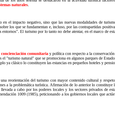
a de los años setenta se destacaron en la actividad turística factor
stemas naturales
.
o en el impacto negativo, sino que las nuevas modalidades de turism
 sobre los que se fundamentan e, incluso, por las contrapartidas positi
s entornos". El turismo por lo tanto no debe atentar, en el marco de est
a
concienciación comunitaria
y política con respecto a la conservación
o es el "turismo natural" que se promociona en algunos parques de Estad
o ya clásico lo constituyen las estancias en pequeños hoteles y pensio
 una reorientación del turismo con mayor contenido cultural y respet
ones a la problemática turística. Afirmación de lo anterior lo constituy
levada a cabo por los poderes locales y los sectores privados de esta
dación 1009 (1985), peticionando a los gobiernos locales que actúen e