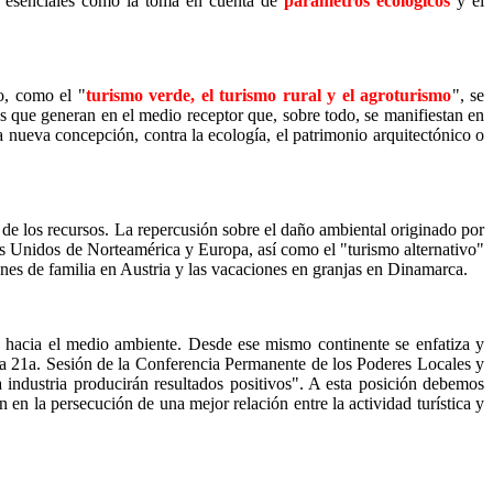
es esenciales como la toma en cuenta de
parámetros ecológicos
y el
o, como el "
turismo verde, el turismo rural y el agroturismo
", se
vas que generan en el medio receptor que, sobre todo, se manifiestan en
a nueva concepción, contra la ecología, el patrimonio arquitectónico o
 de los recursos. La repercusión sobre el daño ambiental originado por
os Unidos de Norteamérica y Europa, así como el "turismo alternativo"
nes de familia en Austria y las vacaciones en granjas en Dinamarca.
o hacia el medio ambiente. Desde ese mismo continente se enfatiza y
e la 21a. Sesión de la Conferencia Permanente de los Poderes Locales y
 industria producirán resultados positivos". A esta posición debemos
n la persecución de una mejor relación entre la actividad turística y