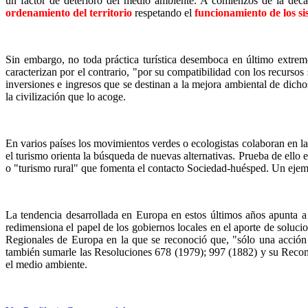
un factor de deterioro del medio ambiente. A comienzos de la décad
ordenamiento del territorio
respetando el
funcionamiento de los si
Sin embargo, no toda práctica turística desemboca en último extrem
caracterizan por el contrario, "por su compatibilidad con los recursos
inversiones e ingresos que se destinan a la mejora ambiental de dicho
la civilización que lo acoge.
En varios países los movimientos verdes o ecologistas colaboran en l
el turismo orienta la búsqueda de nuevas alternativas. Prueba de ell
o "turismo rural" que fomenta el contacto Sociedad-huésped. Un ejempl
La tendencia desarrollada en Europa en estos últimos años apunta a
redimensiona el papel de los gobiernos locales en el aporte de soluci
Regionales de Europa en la que se reconoció que, "sólo una acción l
también sumarle las Resoluciones 678 (1979); 997 (1882) y su Recomen
el medio ambiente.