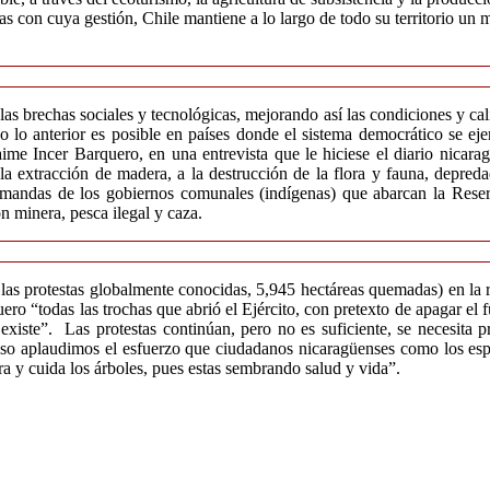
as con cuya gestión, Chile mantiene a lo largo de todo su territorio u
 brechas sociales y tecnológicas, mejorando así las condiciones y calid
 lo anterior es posible en países donde el sistema democrático se ejer
Jaime Incer Barquero, en una entrevista que le hiciese el diario nicar
a extracción de madera, a la destrucción de la flora y fauna, depreda
demandas de los gobiernos comunales (indígenas) que abarcan la Rese
n minera, pesca ilegal y caza.
as protestas globalmente conocidas, 5,945 hectáreas quemadas) en la res
ro “todas las trochas que abrió el Ejército, con pretexto de apagar el f
existe”. Las protestas continúan, pero no es suficiente, se necesita 
r eso aplaudimos el esfuerzo que ciudadanos nicaragüenses como los 
 y cuida los árboles, pues estas sembrando salud y vida”.