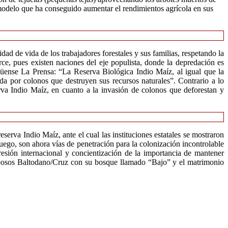
n modelo que ha conseguido aumentar el rendimientos agrícola en sus
ad de vida de los trabajadores forestales y sus familias, respetando la
ce, pues existen naciones del eje populista, donde la depredación es
agüense La Prensa: “La Reserva Biológica Indio Maíz, al igual que la
da por colonos que destruyen sus recursos naturales”. Contrario a lo
rva Indio Maíz, en cuanto a la invasión de colonos que deforestan y
erva Indio Maíz, ante el cual las instituciones estatales se mostraron
uego, son ahora vías de penetración para la colonización incontrolable
presión internacional y concientización de la importancia de mantener
esposos Baltodano/Cruz con su bosque llamado “Bajo” y el matrimonio