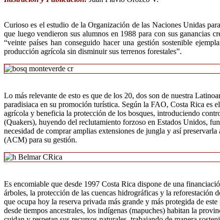
Curioso es el estudio de la Organización de las Naciones Unidas para
que luego vendieron sus alumnos en 1988 para con sus ganancias crea
“veinte países han conseguido hacer una gestión sostenible ejempl
producción agrícola sin disminuir sus terrenos forestales”.
Lo más relevante de esto es que de los 20, dos son de nuestra Latino
paradisiaca en su promoción turística. Según la FAO, Costa Rica es e
agrícola y beneficia la protección de los bosques, introduciendo contr
(Quakers), huyendo del reclutamiento forzoso en Estados Unidos, fund
necesidad de comprar amplias extensiones de jungla y así preservarla
(ACM) para su gestión.
Es encomiable que desde 1997 Costa Rica dispone de una financiación 
árboles, la protección de las cuencas hidrográficas y la reforestación
que ocupa hoy la reserva privada más grande y más protegida de este p
desde tiempos ancestrales, los indígenas (mapuches) habitan la provin
cuidan y respetan sus recursos naturales, trabajando de manera sosteni