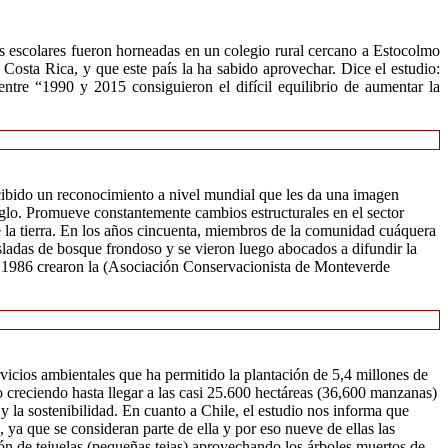
es escolares fueron horneadas en un colegio rural cercano a Estocolmo
osta Rica, y que este país la ha sabido aprovechar. Dice el estudio:
tre “1990 y 2015 consiguieron el difícil equilibrio de aumentar la
ecibido un reconocimiento a nivel mundial que les da una imagen
iglo. Promueve constantemente cambios estructurales en el sector
 de la tierra. En los años cincuenta, miembros de la comunidad cuáquera
ladas de bosque frondoso y se vieron luego abocados a difundir la
En 1986 crearon la (Asociación Conservacionista de Monteverde
icios ambientales que ha permitido la plantación de 5,4 millones de
o creciendo hasta llegar a las casi 25.600 hectáreas (36,600 manzanas)
 la sostenibilidad. En cuanto a Chile, el estudio nos informa que
ya que se consideran parte de ella y por eso nueve de ellas las
ción de tejuelas (pequeñas tejas) aprovechando los árboles muertos de