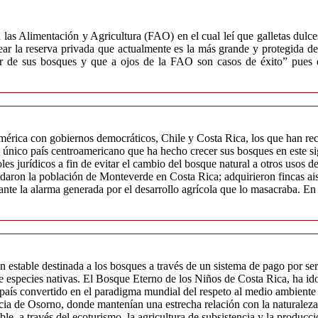
 las Alimentación y Agricultura (FAO) en el cual leí que galletas dulc
r la reserva privada que actualmente es la más grande y protegida de C
ar de sus bosques y que a ojos de la FAO son casos de éxito” pues en
américa con gobiernos democráticos, Chile y Costa Rica, los que han r
l único país centroamericano que ha hecho crecer sus bosques en este s
oles jurídicos a fin de evitar el cambio del bosque natural a otros usos
aron la población de Monteverde en Costa Rica; adquirieron fincas ais
 ante la alarma generada por el desarrollo agrícola que lo masacraba. 
estable destinada a los bosques a través de un sistema de pago por serv
 de especies nativas. El Bosque Eterno de los Niños de Costa Rica, ha id
aís convertido en el paradigma mundial del respeto al medio ambiente y
cia de Osorno, donde mantenían una estrecha relación con la naturaleza, 
ble, a través del ecoturismo, la agricultura de subsistencia y la produc