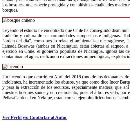
los bosques, una especie protegida y con altísimas cualidades maderer
bosques.
Leyendo el estudio he encontrado que Chile ha conseguido disminuir las
tradición y cultura de sus comunidades campesinas e indígenas. Todo
“orden del día”, como nos lo relata el ambientalista nicaragüense, 
llamada Bosawas (ambas en Nicaragua), están abiertas al saqueo, a l
ejercido en Chile, el gobierno populista de Nicaragua, ignora las 
contaminan el agua, realizando extracciones arqueológicas, explotació
Un incendio que ocurrió en Abril del 2018 (uno de los detonantes de l
indolentes, ha incrementado los abusos, ya que como dice Incer Barque
y para la extracción de los recursos, especialmente madera, que ahí 
nuestros bosques sanos y en crecimiento, pues el árbol es vida, po
Pellas/Cardenal en Nekupe, están con su ejemplo diciéndonos “siembra
Ver Perfil y/o Contactar al Autor